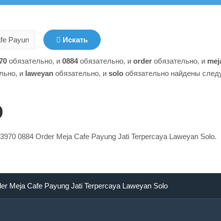
Искать
70
обязательно
, и
0884
обязательно
, и
order
обязательно
, и
mej
льно
, и
laweyan
обязательно
, и
solo
обязательно
найдены след
о
970 0884 Order Meja Cafe Payung Jati Terpercaya Laweyan Solo.
er Meja Cafe Payung Jati Terpercaya Laweyan Solo