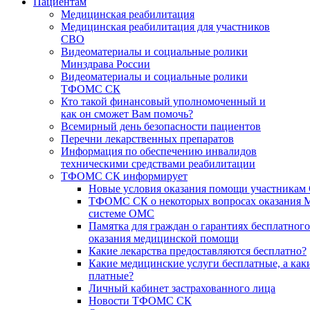
Пациентам
Медицинская реабилитация
Медицинская реабилитация для участников
СВО
Видеоматериалы и социальные ролики
Минздрава России
Видеоматериалы и социальные ролики
ТФОМС СК
Кто такой финансовый уполномоченный и
как он сможет Вам помочь?
Всемирный день безопасности пациентов
Перечни лекарственных препаратов
Информация по обеспечению инвалидов
техническими средствами реабилитации
ТФОМС СК информирует
Новые условия оказания помощи участникам
ТФОМС СК о некоторых вопросах оказания 
системе ОМС
Памятка для граждан о гарантиях бесплатного
оказания медицинской помощи
Какие лекарства предоставляются бесплатно?
Какие медицинские услуги бесплатные, а как
платные?
Личный кабинет застрахованного лица
Новости ТФОМС СК