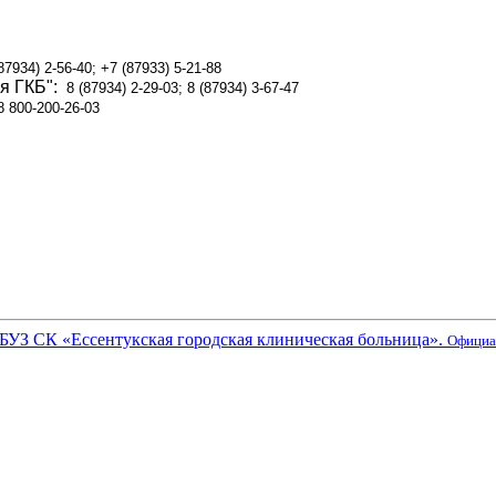
87934) 2-56-40; +7 (87933) 5-21-88
я ГКБ":
8 (87934) 2-29-03; 8 (87934) 3-67-47
 800-200-26-03
БУЗ СК «Ессентукская городская клиническая больница».
Официа