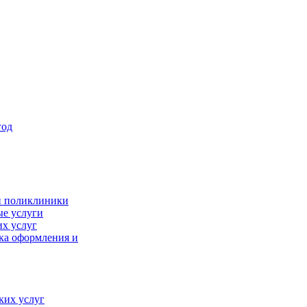
год
й поликлиники
ые услуги
х услуг
ка оформления и
ких услуг