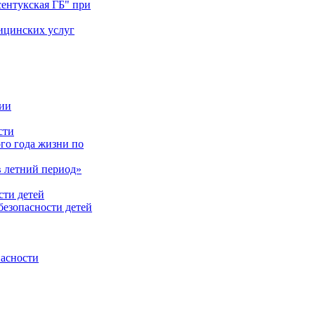
ентукская ГБ" при
ицинских услуг
нии
сти
го года жизни по
в летний период»
сти детей
безопасности детей
пасности