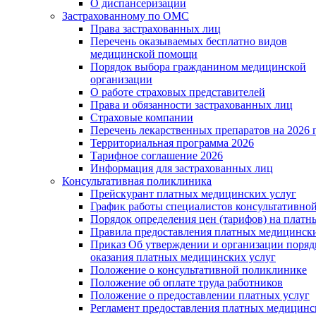
О диспансеризации
Застрахованному по ОМС
Права застрахованных лиц
Перечень оказываемых бесплатно видов
медицинской помощи
Порядок выбора гражданином медицинской
организации
О работе страховых представителей
Права и обязанности застрахованных лиц
Страховые компании
Перечень лекарственных препаратов на 2026 
Территориальная программа 2026
Тарифное соглашение 2026
Информация для застрахованных лиц
Консультативная поликлиника
Прейскурант платных медицинских услуг
График работы специалистов консультативно
Порядок определения цен (тарифов) на платн
Правила предоставления платных медицински
Приказ Об утверждении и организации поряд
оказания платных медицинских услуг
Положение о консультативной поликлинике
Положение об оплате труда работников
Положение о предоставлении платных услуг
Регламент предоставления платных медицинс