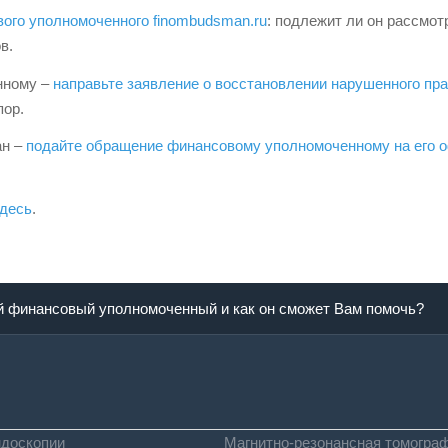
ого уполномоченного finombudsman.ru
: подлежит ли он рассм
в.
нному –
направьте заявление о восстановлении нарушенного пр
пор.
ан –
подайте обращение финансовому уполномоченному на его 
десь
.
й финансовый уполномоченный и как он сможет Вам помочь?
ндоскопии
Магнитно-резонансная томогра