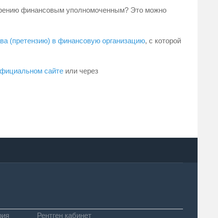
отрению финансовым уполномоченным? Это можно
ава (претензию) в финансовую организацию
, с которой
официальном сайте
или через
фия
Рентген кабинет