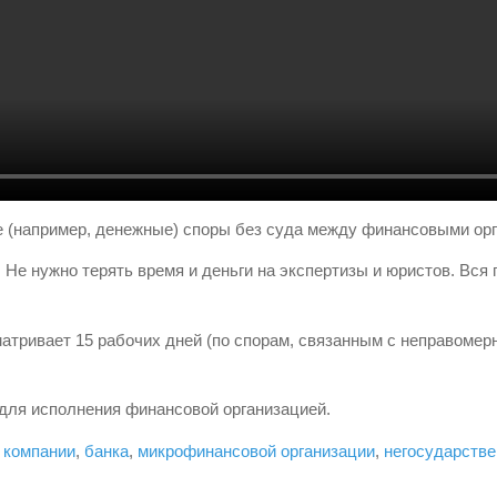
(например, денежные) споры без суда между финансовыми орга
 Не нужно терять время и деньги на экспертизы и юристов. Вся
ривает 15 рабочих дней (по спорам, связанным с неправомерн
для исполнения финансовой организацией.
 компании
,
банка
,
микрофинансовой организации
,
негосударстве