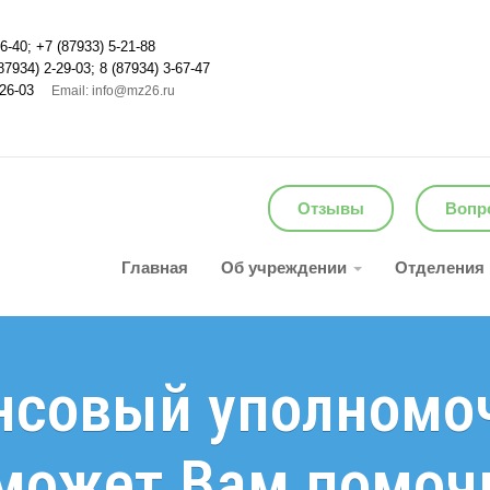
6-40; +7 (87933) 5-21-88
87934) 2-29-03; 8 (87934) 3-67-47
26-03
Email: info@mz26.ru
Отзывы
Вопро
Главная
Об учреждении
Отделения
нсовый уполномо
может Вам помоч