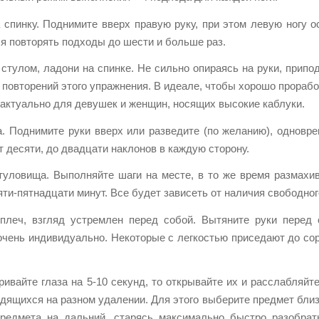
 спинку. Поднимите вверх правую руку, при этом левую ногу о
ся повторять подходы до шести и больше раз.
стулом, ладони на спинке. Не сильно опираясь на руки, припод
 повторений этого упражнения. В идеале, чтобы хорошо прорабо
о актуально для девушек и женщин, носящих высокие каблуки.
. Поднимите руки вверх или разведите (по желанию), одновр
 десяти, до двадцати наклонов в каждую сторону.
туловища. Выполняйте шаги на месте, в то же время размахив
ти-пятнадцати минут. Все будет зависеть от наличия свободног
плеч, взгляд устремлен перед собой. Вытяните руки перед 
чень индивидуально. Некоторые с легкостью приседают до соро
ивайте глаза на 5-10 секунд, то открывайте их и расслабляйт
дящихся на разном удалении. Для этого выберите предмет близко
предмета на дальний, старясь максимально быстро разобрат