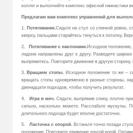
коллег и выполняйте комплекс офисной гимнастики в
Предлагаю вам комплекс упражнений для выполн
1.
Потягивание.
Сядьте на стул со спинкой ровно, с
кверху, пальцами старайтесь тянуться к потолку. Ве
2.
Потягивание с наклонами.
Исходное положение, 
ладони направлены друг к другу. Разведите широко 
выпрямитесь. Повторите движение в другую сторону. 
3.
Вращаем стопы.
Исходное положение то же – си
вращать стопы одновременно в разные стороны, нар
двенадцати подходов, чтобы получить результат.
4.
Игра в мяч.
Сядьте, выпрямив спину, плотно при
сильно, насколько можете. Расслабьте мускулы. П
длительного подхода будет вполне достаточно.
5.
Ласточка с опорой.
Встаньте точно позади стула
положение. Повторите движение другой ногой. Оптим