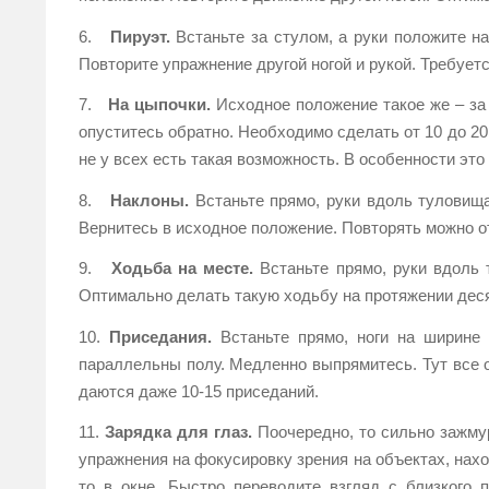
6.
Пируэт.
Встаньте за стулом, а руки положите на
Повторите упражнение другой ногой и рукой. Требует
7.
На цыпочки.
Исходное положение такое же – за 
опуститесь обратно. Необходимо сделать от 10 до 20
не у всех есть такая возможность. В особенности эт
8.
Наклоны.
Встаньте прямо, руки вдоль туловища
Вернитесь в исходное положение. Повторять можно от
9.
Ходьба на месте.
Встаньте прямо, руки вдоль 
Оптимально делать такую ходьбу на протяжении деся
10.
Приседания.
Встаньте прямо, ноги на ширине 
параллельны полу. Медленно выпрямитесь. Тут все о
даются даже 10-15 приседаний.
11.
Зарядка для глаз.
Поочередно, то сильно зажмур
упражнения на фокусировку зрения на объектах, нахо
то в окне. Быстро переводите взгляд с близкого 