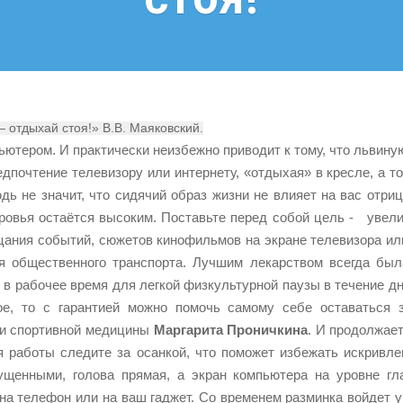
 отдыхай стоя!» В.В. Маяковский.
ютером. И практически неизбежно приводит к тому, что львину
дпочтение телевизору или интернету, «отдыхая» в кресле, а то
дь не значит, что сидячий образ жизни не влияет на вас отр
овья остаётся высоким. Поставьте перед собой цель - увелич
рцания событий, сюжетов кинофильмов на экране телевизора ил
я общественного транспорта. Лучшим лекарством всегда был
в рабочее время для легкой физкультурной паузы в течение дн
ое, то с гарантией можно помочь самому себе оставаться з
 и спортивной медицины
Маргарита Проничкина
. И продолжает
мя работы следите за осанкой, что поможет избежать искривл
щенными, голова прямая, а экран компьютера на уровне гл
на телефон или на ваш гаджет. Со временем разминка войдет у