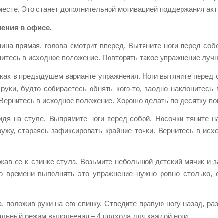
месте. Это станет дополнительной мотивацией поддержания акти
ения в офисе.
пина прямая, голова смотрит вперед. Вытяните ноги перед собо
рнитесь в исходное положение. Повторять такое упражнение луч
как в предыдущем варианте упражнения. Ноги вытяните перед со
руки, будто собираетесь обнять кого-то, заодно наклонитесь
Вернитесь в исходное положение. Хорошо делать по десятку по
дя на стуле. Выпрямите ноги перед собой. Носочки тяните н
ужу, стараясь зафиксировать крайние точки. Вернитесь в исх
жав ее к спинке стула. Возьмите небольшой детский мячик и 
о времени выполнять это упражнение нужно ровно столько, 
, положив руки на его спинку. Отведите правую ногу назад, ра
альный режим выполнения – 4 подхода для каждой ноги.