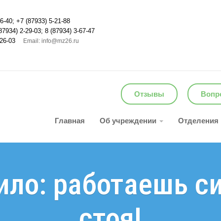
6-40; +7 (87933) 5-21-88
87934) 2-29-03; 8 (87934) 3-67-47
26-03
Email: info@mz26.ru
Отзывы
Вопро
Главная
Об учреждении
Отделения
ило: работаешь с
стоя!