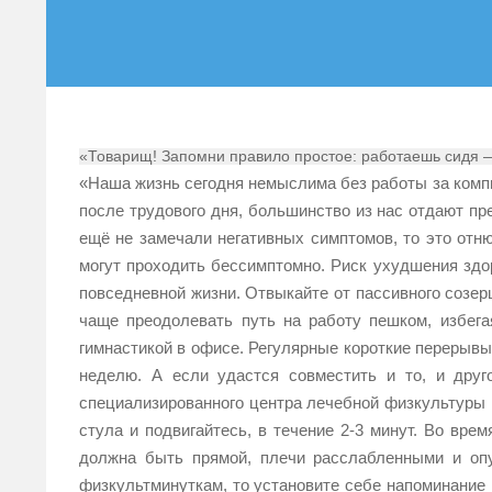
«Товарищ! Запомни правило простое: работаешь сидя —
«Наша жизнь сегодня немыслима без работы за компь
после трудового дня, большинство из нас отдают пре
ещё не замечали негативных симптомов, то это отню
могут проходить бессимптомно. Риск ухудшения здор
повседневной жизни. Отвыкайте от пассивного созе
чаще преодолевать путь на работу пешком, избега
гимнастикой в офисе. Регулярные короткие перерывы 
неделю. А если удастся совместить и то, и друг
специализированного центра лечебной физкультуры
стула и подвигайтесь, в течение 2-3 минут. Во вре
должна быть прямой, плечи расслабленными и опу
физкультминуткам, то установите себе напоминание 