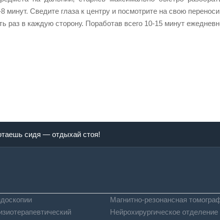
8 минут. Сведите глаза к центру и посмотрите на свою переноси
ять раз в каждую сторону. Поработав всего 10-15 минут ежедне
отаешь сидя — отдыхай стоя!
ндоскопии
Магнитно-резонансная томогра
изиотерапевтический
Нейрохирургическое отделение